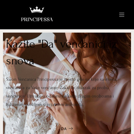
Kažite "Da" venčanici iz
snova
Salon Venčanica Principessa je mesto gde se krije savršena
venčanica za Vaše venčanje. Zakažite dolazak za probu
venčanice. Uživajte u odabiru sa Vama dragim osoboama i
ljubaznim osobljem u prijatnom ambijentu.
DA