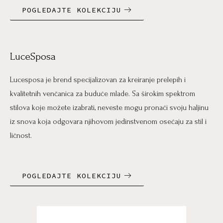
POGLEDAJTE KOLEKCIJU
LuceSposa
Lucesposa je brend specijalizovan za kreiranje prelepih i
kvalitetnih venčanica za buduće mlade. Sa širokim spektrom
stilova koje možete izabrati, neveste mogu pronaći svoju haljinu
iz snova koja odgovara njihovom jedinstvenom osećaju za stil i
ličnost.
POGLEDAJTE KOLEKCIJU