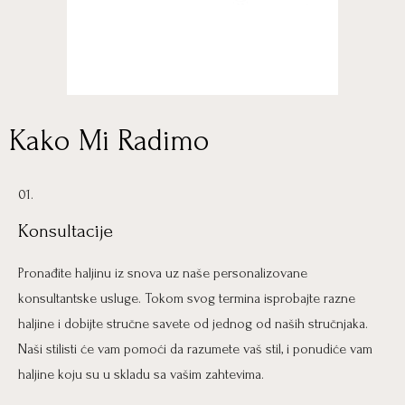
Kako Mi Radimo
01.
Konsultacije
Pronađite haljinu iz snova uz naše personalizovane
konsultantske usluge. Tokom svog termina isprobajte razne
haljine i dobijte stručne savete od jednog od naših stručnjaka.
Naši stilisti će vam pomoći da razumete vaš stil, i ponudiće vam
haljine koju su u skladu sa vašim zahtevima.