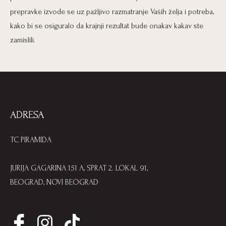
prepravke izvode se uz pažljivo razmatranje Vaših želja i potreba,
kako bi se osiguralo da krajnji rezultat bude onakav kakav ste
zamislili.
ADRESA
TC PIRAMIDA
JURIJA GAGARINA 151 A, SPRAT 2. LOKAL 91,
BEOGRAD, NOVI BEOGRAD