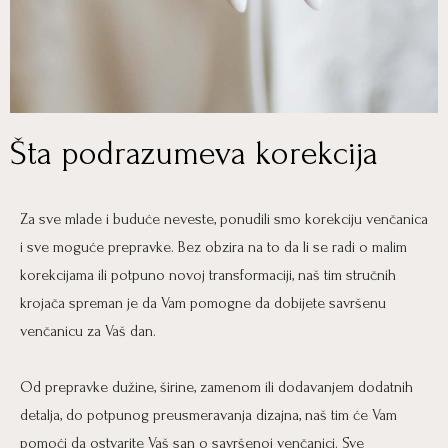
Šta podrazumeva korekcija
Za sve mlade i buduće neveste, ponudili smo korekciju venčanica
i sve moguće prepravke. Bez obzira na to da li se radi o malim
korekcijama ili potpuno novoj transformaciji, naš tim stručnih
krojača spreman je da Vam pomogne da dobijete savršenu
venčanicu za Vaš dan.
Od prepravke dužine, širine, zamenom ili dodavanjem dodatnih
detalja, do potpunog preusmeravanja dizajna, naš tim će Vam
pomoći da ostvarite Vaš san o savršenoj venčanici. Sve