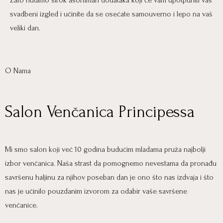
Zato nudimo širok asortiman dodataka koji će vam upotpuniti vaš
svadbeni izgled i učinite da se osećate samouverno i lepo na vaš
veliki dan.
O Nama
Salon Venčanica Principessa
Mi smo salon koji već 10 godina budućim mladama pruža najbolji
izbor venčanica. Naša strast da pomognemo nevestama da pronađu
savršenu haljinu za njihov poseban dan je ono što nas izdvaja i što
nas je učinilo pouzdanim izvorom za odabir vaše savršene
venčanice.