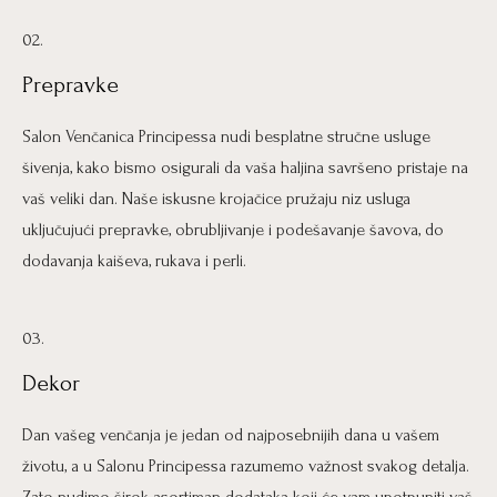
02.
Prepravke
Salon Venčanica Principessa nudi besplatne stručne usluge
šivenja, kako bismo osigurali da vaša haljina savršeno pristaje na
vaš veliki dan. Naše iskusne krojačice pružaju niz usluga
uključujući prepravke, obrubljivanje i podešavanje šavova, do
dodavanja kaiševa, rukava i perli.
03.
Dekor
Dan vašeg venčanja je jedan od najposebnijih dana u vašem
životu, a u Salonu Principessa razumemo važnost svakog detalja.