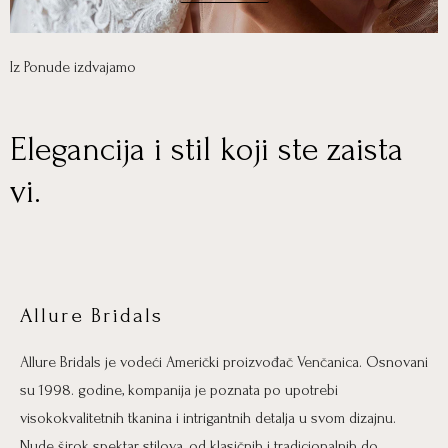
Iz Ponude izdvajamo
Elegancija i stil koji ste zaista
vi.
Allure Bridals
Allure Bridals je vodeći Američki proizvođač Venčanica. Osnovani
su 1998. godine, kompanija je poznata po upotrebi
visokokvalitetnih tkanina i intrigantnih detalja u svom dizajnu.
Nude širok spektar stilova, od klasičnih i tradicionalnih do