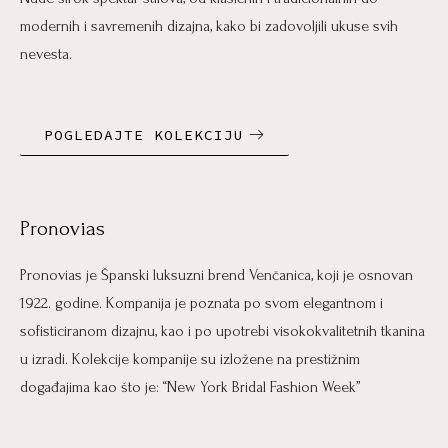
modernih i savremenih dizajna, kako bi zadovoljili ukuse svih
nevesta.
POGLEDAJTE KOLEKCIJU
Pronovias
Pronovias je Španski luksuzni brend Venčanica, koji je osnovan
1922. godine. Kompanija je poznata po svom elegantnom i
sofisticiranom dizajnu, kao i po upotrebi visokokvalitetnih tkanina
u izradi. Kolekcije kompanije su izložene na prestižnim
događajima kao što je: “New York Bridal Fashion Week”