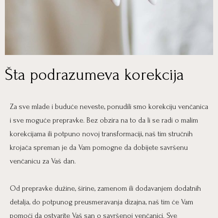
Šta podrazumeva korekcija
Za sve mlade i buduće neveste, ponudili smo korekciju venčanica
i sve moguće prepravke. Bez obzira na to da li se radi o malim
korekcijama ili potpuno novoj transformaciji, naš tim stručnih
krojača spreman je da Vam pomogne da dobijete savršenu
venčanicu za Vaš dan.
Od prepravke dužine, širine, zamenom ili dodavanjem dodatnih
detalja, do potpunog preusmeravanja dizajna, naš tim će Vam
pomoći da ostvarite Vaš san o savršenoj venčanici. Sve