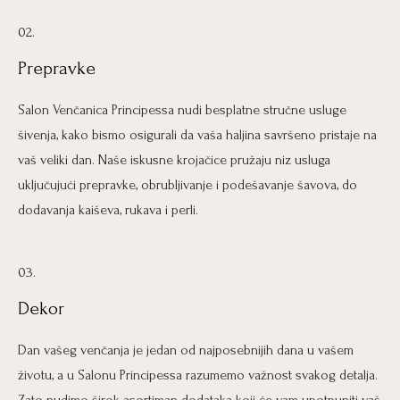
02.
Prepravke
Salon Venčanica Principessa nudi besplatne stručne usluge
šivenja, kako bismo osigurali da vaša haljina savršeno pristaje na
vaš veliki dan. Naše iskusne krojačice pružaju niz usluga
uključujući prepravke, obrubljivanje i podešavanje šavova, do
dodavanja kaiševa, rukava i perli.
03.
Dekor
Dan vašeg venčanja je jedan od najposebnijih dana u vašem
životu, a u Salonu Principessa razumemo važnost svakog detalja.