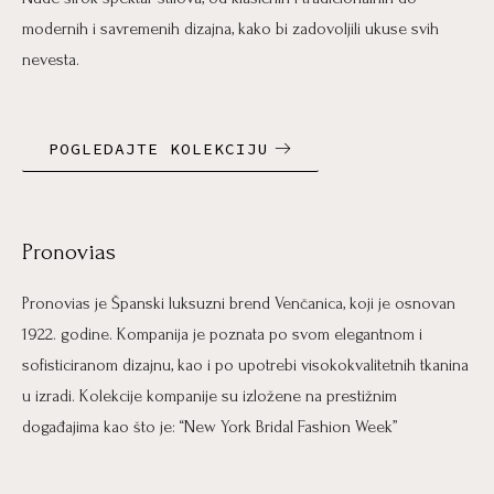
modernih i savremenih dizajna, kako bi zadovoljili ukuse svih
nevesta.
POGLEDAJTE KOLEKCIJU
Pronovias
Pronovias je Španski luksuzni brend Venčanica, koji je osnovan
1922. godine. Kompanija je poznata po svom elegantnom i
sofisticiranom dizajnu, kao i po upotrebi visokokvalitetnih tkanina
u izradi. Kolekcije kompanije su izložene na prestižnim
događajima kao što je: “New York Bridal Fashion Week”