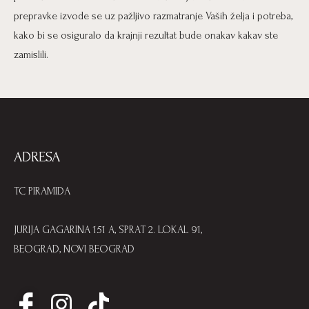
prepravke izvode se uz pažljivo razmatranje Vaših želja i potreba,
kako bi se osiguralo da krajnji rezultat bude onakav kakav ste
zamislili.
ADRESA
TC PIRAMIDA
JURIJA GAGARINA 151 A, SPRAT 2. LOKAL 91,
BEOGRAD, NOVI BEOGRAD