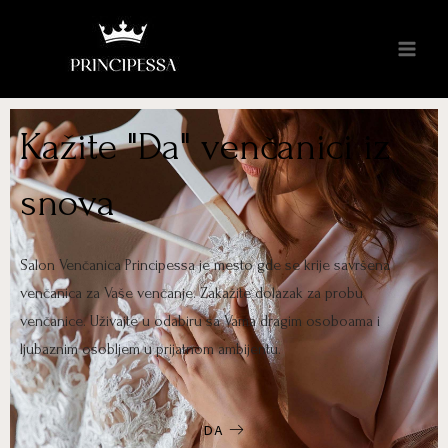
Kažite "Da" venčanici iz
snova
Salon Venčanica Principessa je mesto gde se krije savršena
venčanica za Vaše venčanje. Zakažite dolazak za probu
venčanice. Uživajte u odabiru sa Vama dragim osoboama i
ljubaznim osobljem u prijatnom ambijentu.
DA