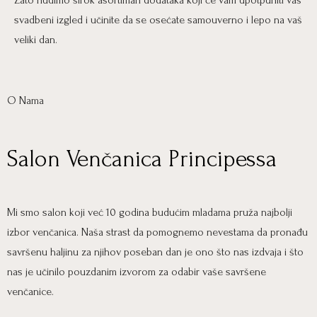
Zato nudimo širok asortiman dodataka koji će vam upotpuniti vaš
svadbeni izgled i učinite da se osećate samouverno i lepo na vaš
veliki dan.
O Nama
Salon Venčanica Principessa
Mi smo salon koji već 10 godina budućim mladama pruža najbolji
izbor venčanica. Naša strast da pomognemo nevestama da pronađu
savršenu haljinu za njihov poseban dan je ono što nas izdvaja i što
nas je učinilo pouzdanim izvorom za odabir vaše savršene
venčanice.