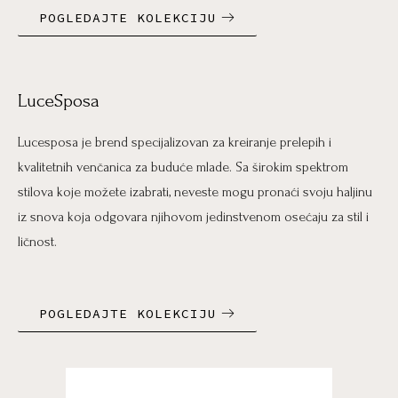
POGLEDAJTE KOLEKCIJU
LuceSposa
Lucesposa je brend specijalizovan za kreiranje prelepih i
kvalitetnih venčanica za buduće mlade. Sa širokim spektrom
stilova koje možete izabrati, neveste mogu pronaći svoju haljinu
iz snova koja odgovara njihovom jedinstvenom osećaju za stil i
ličnost.
POGLEDAJTE KOLEKCIJU