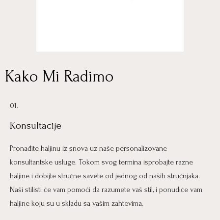
Kako Mi Radimo
01.
Konsultacije
Pronađite haljinu iz snova uz naše personalizovane
konsultantske usluge. Tokom svog termina isprobajte razne
haljine i dobijte stručne savete od jednog od naših stručnjaka.
Naši stilisti će vam pomoći da razumete vaš stil, i ponudiće vam
haljine koju su u skladu sa vašim zahtevima.