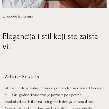
Iz Ponude izdvajamo
Elegancija i stil koji ste zaista
vi.
Allure Bridals
Allure Bridals je vodeći Američki proizvođač Venčanica. Osnovani
su 1998. godine, kompanija je poznata po upotrebi
visokokvalitetnih tkanina i intrigantnih detalja u svom dizajnu.
Nude širok spektar stilova, od klasičnih i tradicionalnih do