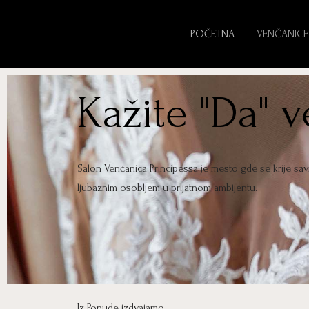
POČETNA
VENČANICE
Kažite "Da" 
Salon Venčanica Principessa je mesto gde se krije sa
ljubaznim osobljem u prijatnom ambijentu.
Iz Ponude izdvajamo