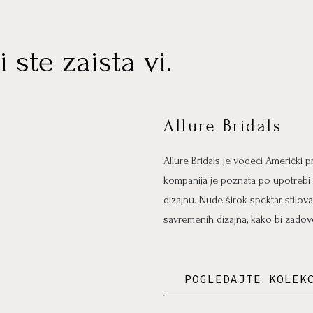
i ste zaista vi.
Allure Bridals
Allure Bridals je vodeći Američki
kompanija je poznata po upotrebi v
dizajnu. Nude širok spektar stilova
savremenih dizajna, kako bi zadovo
POGLEDAJTE KOLEK