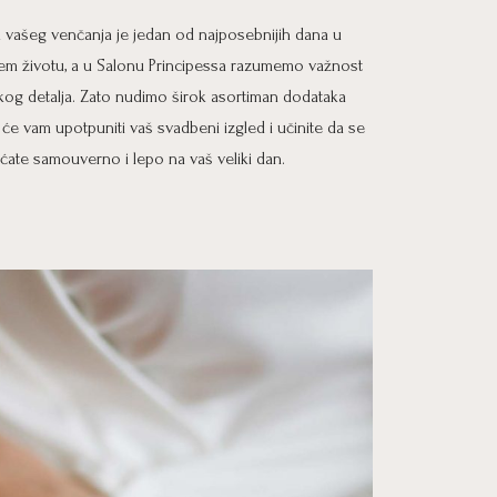
 vašeg venčanja je jedan od najposebnijih dana u
em životu, a u Salonu Principessa razumemo važnost
kog detalja. Zato nudimo širok asortiman dodataka
i će vam upotpuniti vaš svadbeni izgled i učinite da se
ćate samouverno i lepo na vaš veliki dan.