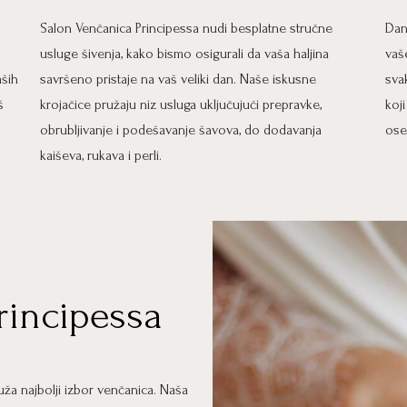
Salon Venčanica Principessa nudi besplatne stručne
Dan
usluge šivenja, kako bismo osigurali da vaša haljina
vaš
aših
savršeno pristaje na vaš veliki dan. Naše iskusne
sva
š
krojačice pružaju niz usluga uključujući prepravke,
koj
obrubljivanje i podešavanje šavova, do dodavanja
ose
kaiševa, rukava i perli.
rincipessa
ža najbolji izbor venčanica. Naša