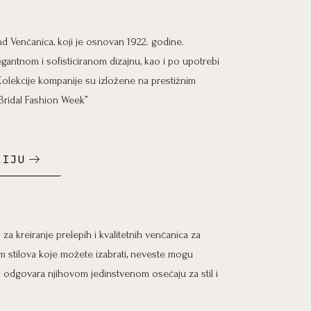
nd Venčanica, koji je osnovan 1922. godine.
antnom i sofisticiranom dizajnu, kao i po upotrebi
. Kolekcije kompanije su izložene na prestižnim
Bridal Fashion Week”
CIJU
za kreiranje prelepih i kvalitetnih venčanica za
 stilova koje možete izabrati, neveste mogu
a odgovara njihovom jedinstvenom osećaju za stil i