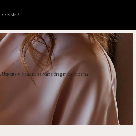
O NAMA
e. Uživajte u odabiru sa Vama dragim osoboama i