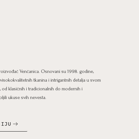
 proizvođač Venčanica. Osnovani su 1998. godine,
isokokvalitetnih tkanina i intrigantnih detalja u svom
, od klasičnih i tradicionalnih do modernih i
ljili ukuse svih nevesta.
CIJU