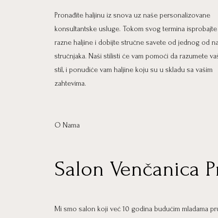
Pronađite haljinu iz snova uz naše personalizovane
konsultantske usluge. Tokom svog termina isprobajte
razne haljine i dobijte stručne savete od jednog od n
stručnjaka. Naši stilisti će vam pomoći da razumete va
stil, i ponudiće vam haljine koju su u skladu sa vašim
zahtevima.
O Nama
Salon Venčanica P
Mi smo salon koji već 10 godina budućim mladama pru