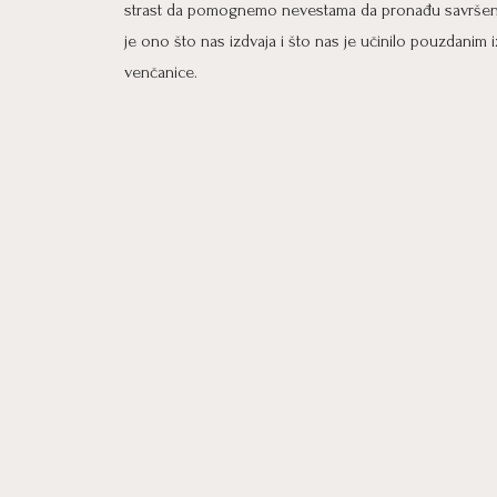
strast da pomognemo nevestama da pronađu savršenu
je ono što nas izdvaja i što nas je učinilo pouzdanim
venčanice.