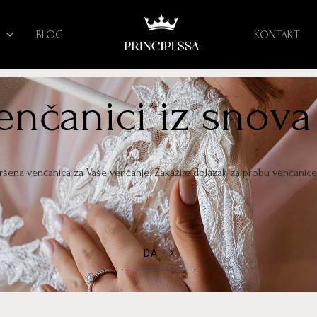
BLOG
KONTAKT
venčanici iz snova
vršena venčanica za Vaše venčanje. Zakažite dolazak za probu venčanic
DA