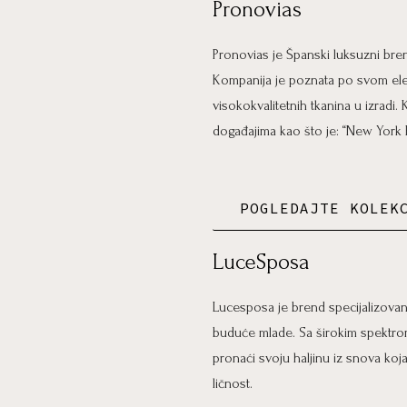
Pronovias
Pronovias je Španski luksuzni bre
Kompanija je poznata po svom eleg
visokokvalitetnih tkanina u izradi
događajima kao što je: “New York 
POGLEDAJTE KOLEK
LuceSposa
Lucesposa je brend specijalizovan 
buduće mlade. Sa širokim spektrom
pronaći svoju haljinu iz snova koj
ličnost.