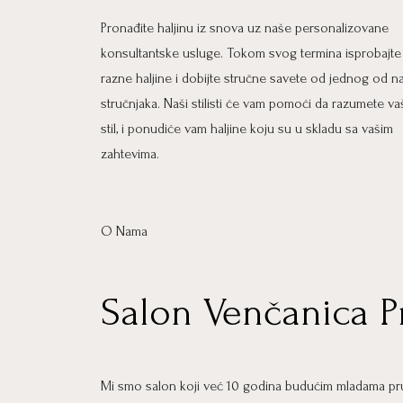
Pronađite haljinu iz snova uz naše personalizovane
konsultantske usluge. Tokom svog termina isprobajte
razne haljine i dobijte stručne savete od jednog od n
stručnjaka. Naši stilisti će vam pomoći da razumete va
stil, i ponudiće vam haljine koju su u skladu sa vašim
zahtevima.
O Nama
Salon Venčanica P
Mi smo salon koji već 10 godina budućim mladama pru