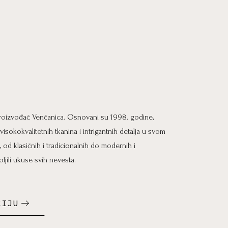
 proizvođač Venčanica. Osnovani su 1998. godine,
isokokvalitetnih tkanina i intrigantnih detalja u svom
, od klasičnih i tradicionalnih do modernih i
ljili ukuse svih nevesta.
CIJU