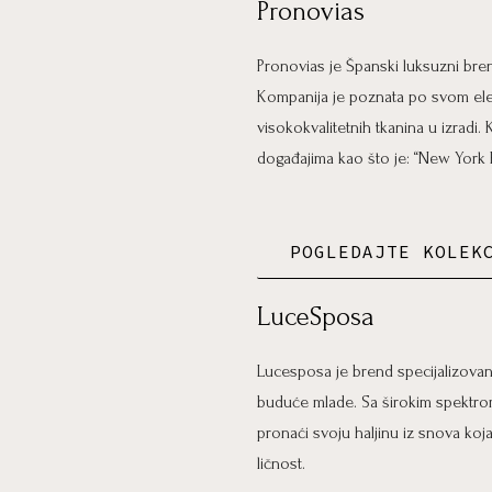
Pronovias
Pronovias je Španski luksuzni bre
Kompanija je poznata po svom eleg
visokokvalitetnih tkanina u izradi
događajima kao što je: “New York 
POGLEDAJTE KOLEK
LuceSposa
Lucesposa je brend specijalizovan 
buduće mlade. Sa širokim spektrom
pronaći svoju haljinu iz snova koj
ličnost.