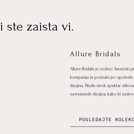
i ste zaista vi.
Allure Bridals
Allure Bridals je vodeći Američki
kompanija je poznata po upotrebi v
dizajnu. Nude širok spektar stilova
savremenih dizajna, kako bi zadovo
POGLEDAJTE KOLEK