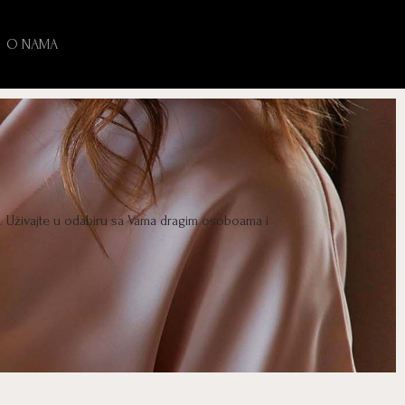
O NAMA
e. Uživajte u odabiru sa Vama dragim osoboama i