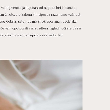
 vašeg venčanja je jedan od najposebnijih dana u
em životu, a u Salonu Principessa razumemo važnost
kog detalja. Zato nudimo širok asortiman dodataka
i će vam upotpuniti vaš svadbeni izgled i učinite da se
ćate samouverno i lepo na vaš veliki dan.