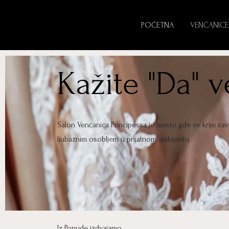
POČETNA
VENČANICE
Kažite "Da" 
Salon Venčanica Principessa je mesto gde se krije sa
ljubaznim osobljem u prijatnom ambijentu.
Iz Ponude izdvajamo