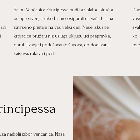
Salon Venčanica Principessa nudi besplatne stručne
Dan
usluge šivenja, kako bismo osigurali da vaša haljina
vaš
aših
savršeno pristaje na vaš veliki dan. Naše iskusne
sva
š
krojačice pružaju niz usluga uključujući prepravke,
koj
obrubljivanje i podešavanje šavova, do dodavanja
ose
kaiševa, rukava i perli.
rincipessa
ža najbolji izbor venčanica. Naša