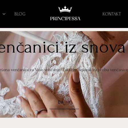
BLOG
KONTAKT
venčanici iz snova
vršena venčanica za Vaše venčanje. Zakažite dolazak za probu venčanic
DA