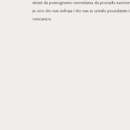
strast da pomognemo nevestama da pronađu savršenu
je ono što nas izdvaja i što nas je učinilo pouzdanim
venčanice.