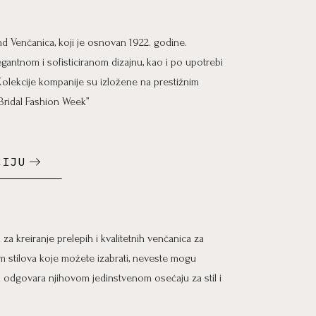
nd Venčanica, koji je osnovan 1922. godine.
antnom i sofisticiranom dizajnu, kao i po upotrebi
. Kolekcije kompanije su izložene na prestižnim
Bridal Fashion Week”
CIJU
za kreiranje prelepih i kvalitetnih venčanica za
 stilova koje možete izabrati, neveste mogu
a odgovara njihovom jedinstvenom osećaju za stil i