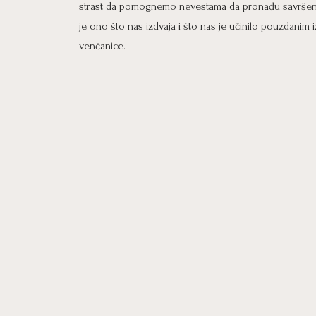
strast da pomognemo nevestama da pronađu savršenu
je ono što nas izdvaja i što nas je učinilo pouzdanim
venčanice.