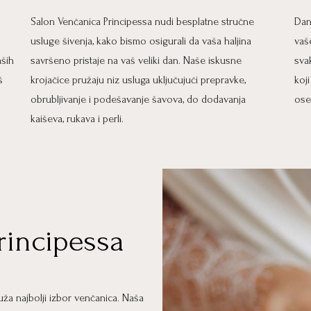
Salon Venčanica Principessa nudi besplatne stručne
Dan
usluge šivenja, kako bismo osigurali da vaša haljina
vaš
aših
savršeno pristaje na vaš veliki dan. Naše iskusne
sva
š
krojačice pružaju niz usluga uključujući prepravke,
koj
obrubljivanje i podešavanje šavova, do dodavanja
ose
kaiševa, rukava i perli.
rincipessa
ža najbolji izbor venčanica. Naša