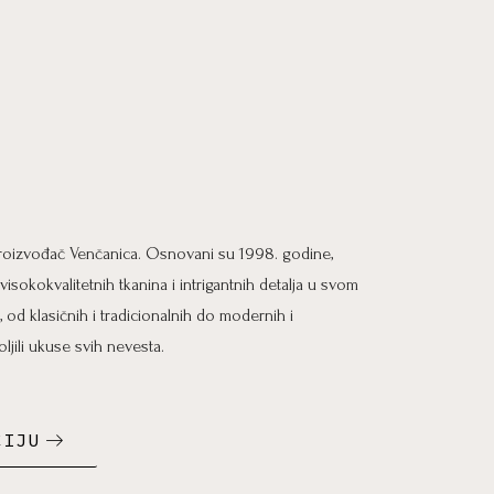
 proizvođač Venčanica. Osnovani su 1998. godine,
isokokvalitetnih tkanina i intrigantnih detalja u svom
, od klasičnih i tradicionalnih do modernih i
ljili ukuse svih nevesta.
CIJU