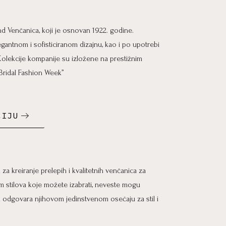
nd Venčanica, koji je osnovan 1922. godine.
antnom i sofisticiranom dizajnu, kao i po upotrebi
. Kolekcije kompanije su izložene na prestižnim
Bridal Fashion Week”
CIJU
za kreiranje prelepih i kvalitetnih venčanica za
 stilova koje možete izabrati, neveste mogu
a odgovara njihovom jedinstvenom osećaju za stil i