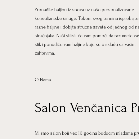
Pronađite haljinu iz snova uz naše personalizovane
konsultantske usluge. Tokom svog termina isprobajte
razne haljine i dobijte stručne savete od jednog od n
stručnjaka. Naši stilisti će vam pomoći da razumete va
stil, i ponudiće vam haljine koju su u skladu sa vašim
zahtevima.
O Nama
Salon Venčanica P
Mi smo salon koji već 10 godina budućim mladama pru