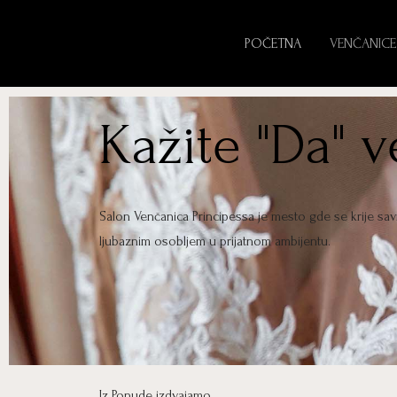
POČETNA
VENČANICE
Kažite "Da" 
Salon Venčanica Principessa je mesto gde se krije sa
ljubaznim osobljem u prijatnom ambijentu.
Iz Ponude izdvajamo