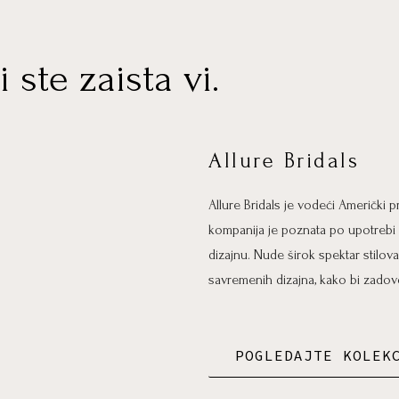
i ste zaista vi.
Allure Bridals
Allure Bridals je vodeći Američki
kompanija je poznata po upotrebi v
dizajnu. Nude širok spektar stilova
savremenih dizajna, kako bi zadovo
POGLEDAJTE KOLEK