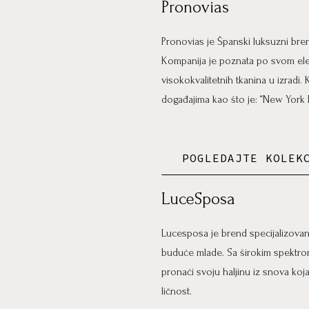
Pronovias
Pronovias je Španski luksuzni bre
Kompanija je poznata po svom eleg
visokokvalitetnih tkanina u izradi
događajima kao što je: “New York 
POGLEDAJTE KOLEK
LuceSposa
Lucesposa je brend specijalizovan 
buduće mlade. Sa širokim spektrom
pronaći svoju haljinu iz snova koj
ličnost.