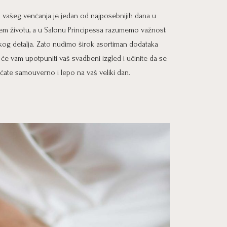
 vašeg venčanja je jedan od najposebnijih dana u
em životu, a u Salonu Principessa razumemo važnost
kog detalja. Zato nudimo širok asortiman dodataka
i će vam upotpuniti vaš svadbeni izgled i učinite da se
ćate samouverno i lepo na vaš veliki dan.