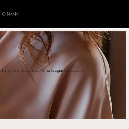
O NAMA
e. Uživajte u odabiru sa Vama dragim osoboama i