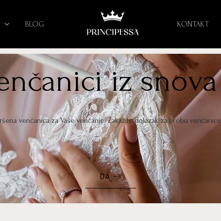
BLOG
KONTAKT
venčanici iz snova
vršena venčanica za Vaše venčanje. Zakažite dolazak za probu venčanic
DA