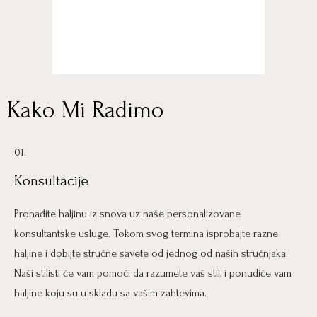
Kako Mi Radimo
01.
Konsultacije
Pronađite haljinu iz snova uz naše personalizovane
konsultantske usluge. Tokom svog termina isprobajte razne
haljine i dobijte stručne savete od jednog od naših stručnjaka.
Naši stilisti će vam pomoći da razumete vaš stil, i ponudiće vam
haljine koju su u skladu sa vašim zahtevima.