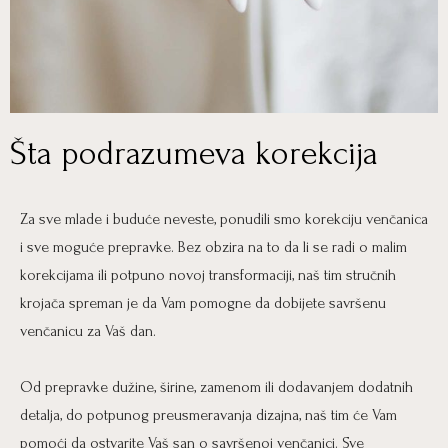
Šta podrazumeva korekcija
Za sve mlade i buduće neveste, ponudili smo korekciju venčanica
i sve moguće prepravke. Bez obzira na to da li se radi o malim
korekcijama ili potpuno novoj transformaciji, naš tim stručnih
krojača spreman je da Vam pomogne da dobijete savršenu
venčanicu za Vaš dan.
Od prepravke dužine, širine, zamenom ili dodavanjem dodatnih
detalja, do potpunog preusmeravanja dizajna, naš tim će Vam
pomoći da ostvarite Vaš san o savršenoj venčanici. Sve