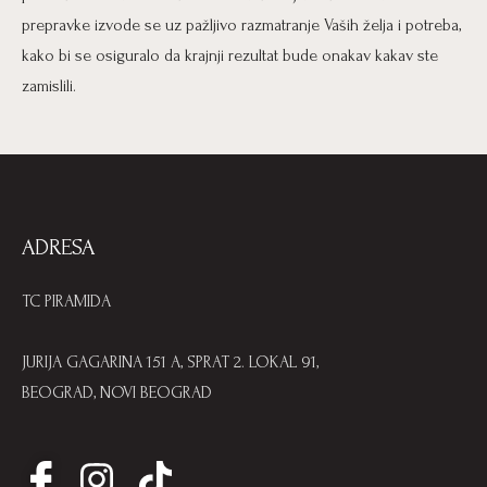
prepravke izvode se uz pažljivo razmatranje Vaših želja i potreba,
kako bi se osiguralo da krajnji rezultat bude onakav kakav ste
zamislili.
ADRESA
TC PIRAMIDA
JURIJA GAGARINA 151 A, SPRAT 2. LOKAL 91,
BEOGRAD, NOVI BEOGRAD