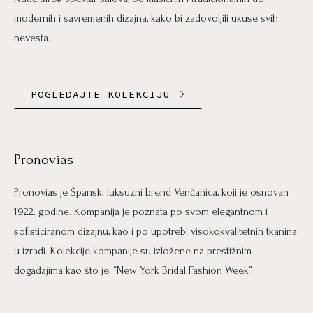
modernih i savremenih dizajna, kako bi zadovoljili ukuse svih
nevesta.
POGLEDAJTE KOLEKCIJU
Pronovias
Pronovias je Španski luksuzni brend Venčanica, koji je osnovan
1922. godine. Kompanija je poznata po svom elegantnom i
sofisticiranom dizajnu, kao i po upotrebi visokokvalitetnih tkanina
u izradi. Kolekcije kompanije su izložene na prestižnim
događajima kao što je: “New York Bridal Fashion Week”