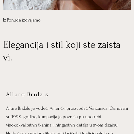
Iz Ponude izdvajamo
Elegancija i stil koji ste zaista
vi.
Allure Bridals
Allure Bridals je vodeći Američki proizvođač Venčanica. Osnovani
su 1998. godine, kompanija je poznata po upotrebi
visokokvalitetnih tkanina i intrigantnih detalja u svom dizajnu.
Nude širok spektar stilova, od klasičnih i tradicionalnih do