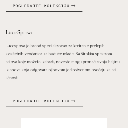
POGLEDAJTE KOLEKCIJU
LuceSposa
Lucesposa je brend specijalizovan za kreiranje prelepih i
kvalitetnih venčanica za buduće mlade. Sa širokim spektrom
stilova koje možete izabrati, neveste mogu pronaći svoju haljinu
iz snova koja odgovara njihovom jedinstvenom osećaju za stil i
ličnost.
POGLEDAJTE KOLEKCIJU