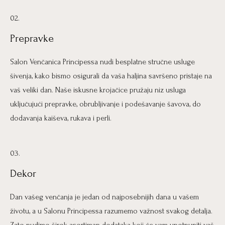
02.
Prepravke
Salon Venčanica Principessa nudi besplatne stručne usluge
šivenja, kako bismo osigurali da vaša haljina savršeno pristaje na
vaš veliki dan. Naše iskusne krojačice pružaju niz usluga
uključujući prepravke, obrubljivanje i podešavanje šavova, do
dodavanja kaiševa, rukava i perli.
03.
Dekor
Dan vašeg venčanja je jedan od najposebnijih dana u vašem
životu, a u Salonu Principessa razumemo važnost svakog detalja.