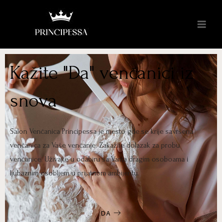
Kažite "Da" venčanici iz
snova
Salon Venčanica Principessa je mesto gde se krije savršena
venčanica za Vaše venčanje. Zakažite dolazak za probu
venčanice. Uživajte u odabiru sa Vama dragim osoboama i
ljubaznim osobljem u prijatnom ambijentu.
DA