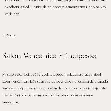
Zato nudimo širok asortiman dodataka koji će vam upotpuniti vaš
svadbeni izgled i učinite da se osećate samouverno i lepo na vaš
veliki dan.
O Nama
Salon Venčanica Principessa
Mi smo salon koji već 10 godina budućim mladama pruža najbolji
izbor venčanica. Naša strast da pomognemo nevestama da pronađu
savršenu haljinu za njihov poseban dan je ono što nas izdvaja i što
nas je učinilo pouzdanim izvorom za odabir vaše savršene
venčanice.