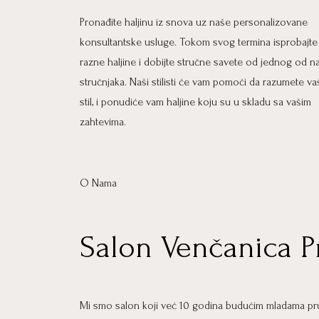
Pronađite haljinu iz snova uz naše personalizovane
konsultantske usluge. Tokom svog termina isprobajte
razne haljine i dobijte stručne savete od jednog od n
stručnjaka. Naši stilisti će vam pomoći da razumete va
stil, i ponudiće vam haljine koju su u skladu sa vašim
zahtevima.
O Nama
Salon Venčanica P
Mi smo salon koji već 10 godina budućim mladama pru