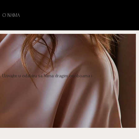
O NAMA
e. Uživajte u odabiru sa Vama dragim osoboama i