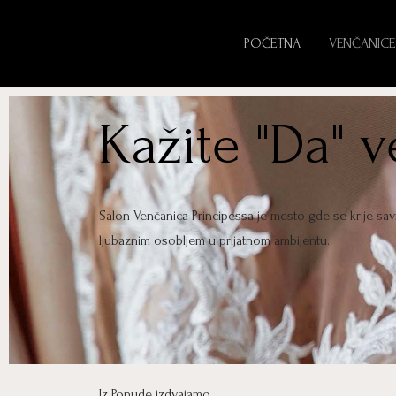
POČETNA
VENČANICE
Kažite "Da" 
Salon Venčanica Principessa je mesto gde se krije sa
ljubaznim osobljem u prijatnom ambijentu.
Iz Ponude izdvajamo