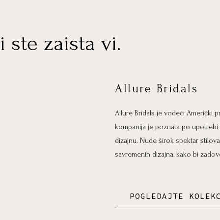
i ste zaista vi.
Allure Bridals
Allure Bridals je vodeći Američki
kompanija je poznata po upotrebi v
dizajnu. Nude širok spektar stilova
savremenih dizajna, kako bi zadovo
POGLEDAJTE KOLEK