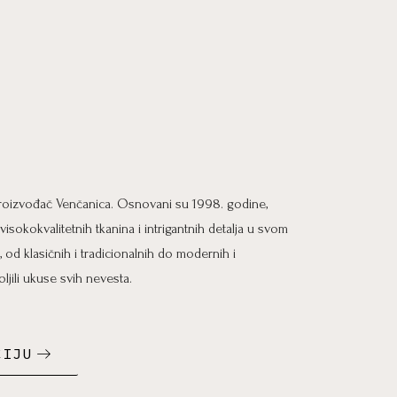
 proizvođač Venčanica. Osnovani su 1998. godine,
isokokvalitetnih tkanina i intrigantnih detalja u svom
, od klasičnih i tradicionalnih do modernih i
ljili ukuse svih nevesta.
CIJU