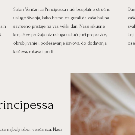
Salon Venčanica Principessa nudi besplatne stručne
Dan
usluge šivenja, kako bismo osigurali da vaša haljina
vaš
aših
savršeno pristaje na vaš veliki dan. Naše iskusne
sva
š
krojačice pružaju niz usluga uključujući prepravke,
koj
obrubljivanje i podešavanje šavova, do dodavanja
ose
kaiševa, rukava i perli.
rincipessa
ža najbolji izbor venčanica. Naša