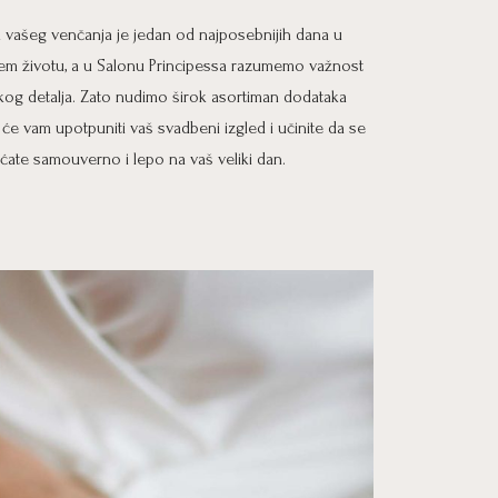
 vašeg venčanja je jedan od najposebnijih dana u
em životu, a u Salonu Principessa razumemo važnost
kog detalja. Zato nudimo širok asortiman dodataka
i će vam upotpuniti vaš svadbeni izgled i učinite da se
ćate samouverno i lepo na vaš veliki dan.