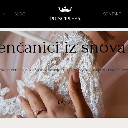
BLOG
KONTAKT
venčanici iz snova
vršena venčanica za Vaše venčanje. Zakažite dolazak za probu venčanic
DA