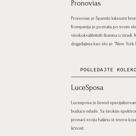
Pronovias
Pronovias je Španski luksuzni bre
Kompanija je poznata po svom eleg
visokokvalitetnih tkanina u izradi
događajima kao što je: “New York 
POGLEDAJTE KOLEK
LuceSposa
Lucesposa je brend specijalizovan 
buduće mlade. Sa širokim spektrom
pronaći svoju haljinu iz snova koj
ličnost.