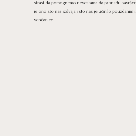
strast da pomognemo nevestama da pronađu savršenu
je ono što nas izdvaja i što nas je učinilo pouzdanim
venčanice.