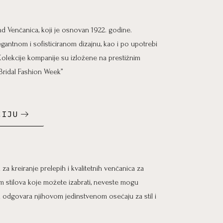
nd Venčanica, koji je osnovan 1922. godine.
antnom i sofisticiranom dizajnu, kao i po upotrebi
. Kolekcije kompanije su izložene na prestižnim
Bridal Fashion Week”
CIJU
za kreiranje prelepih i kvalitetnih venčanica za
 stilova koje možete izabrati, neveste mogu
a odgovara njihovom jedinstvenom osećaju za stil i